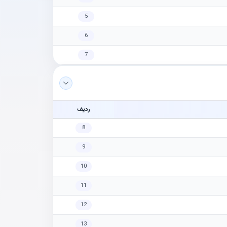
5
6
7
ردیف
8
9
10
11
12
13