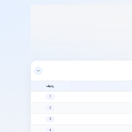
ردیف
1
2
3
4